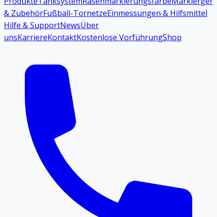
Produkte
Tanksystem
Rasenmarkierungsfarbe
Markiergerä
& Zubehör
Fußball-Tornetze
Einmessungen & Hilfsmittel
Hilfe & Support
News
Über
uns
Karriere
Kontakt
Kostenlose Vorführung
Shop